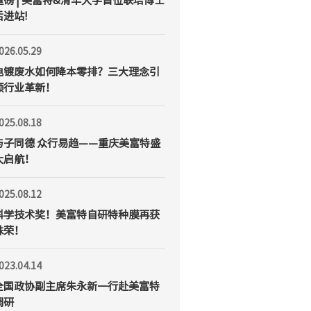
重磅 | 美富特&清华大学首位联培博士
后进站!
026.05.29
电镀废水如何降本零排？三大理念引
领行业革新！
025.08.18
与子同德 众行易趋——重庆美富特盛
大启航！
025.08.12
科学技术奖！美富特自研特种膜再获
殊荣！
023.04.14
全国政协副主席朱永新一行赴美富特
调研