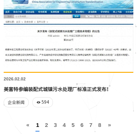
2026.02.02
美富特参编装配式城镇污水处理厂标准正式发布！
594
企业新闻
«
1
2
3
4
5
6
7
8
»