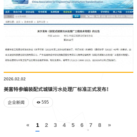
2026.02.02
美富特参编装配式城镇污水处理厂标准正式发布！
595
企业新闻
«
1
2
3
4
5
6
7
8
»